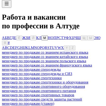
Работа и вакансии
по профессии в Алтуде
А
Б
В
Г
Д
Е
Ж
З
И
К
Л
Н
О
П
Р
С
Т
У
Ф
Х
Ц
Ч
Ш
Э
Ю
Ё
Й
М
Щ
Ы
#
Я
A
B
C
D
E
F
G
H
I
J
K
L
M
N
O
P
Q
R
S
T
U
V
W
X
Y
Z
менеджер по продажам со знанием испанского языка
менеджер по продажам со знанием китайского языка
менеджер по продажам со знанием польского языка
менеджер по продажам со знанием французского языка
менеджер по продажам спецодежды
менеджер по продажам спецодежды и СИЗ
менеджер по продажам спецтехники
менеджер по продажам спецтехники и оборудования
менеджер по продажам спортивного оборудования
менеджер по продажам спортивного питания
менеджер по продажам спортивных товаров
менеджер по продажам средств защиты растений
менеджер по продажам (стажер)