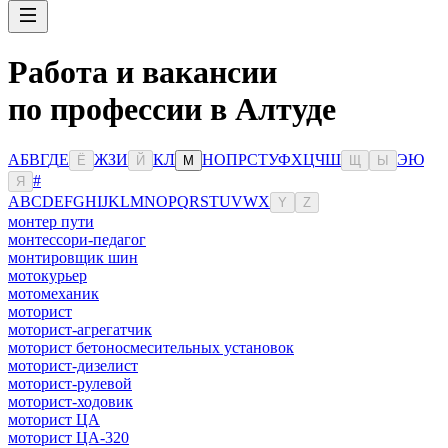
Работа и вакансии
по профессии в Алтуде
А
Б
В
Г
Д
Е
Ж
З
И
К
Л
Н
О
П
Р
С
Т
У
Ф
Х
Ц
Ч
Ш
Э
Ю
Ё
Й
М
Щ
Ы
#
Я
A
B
C
D
E
F
G
H
I
J
K
L
M
N
O
P
Q
R
S
T
U
V
W
X
Y
Z
монтер пути
монтессори-педагог
монтировщик шин
мотокурьер
мотомеханик
моторист
моторист-агрегатчик
моторист бетоносмесительных установок
моторист-дизелист
моторист-рулевой
моторист-ходовик
моторист ЦА
моторист ЦА-320