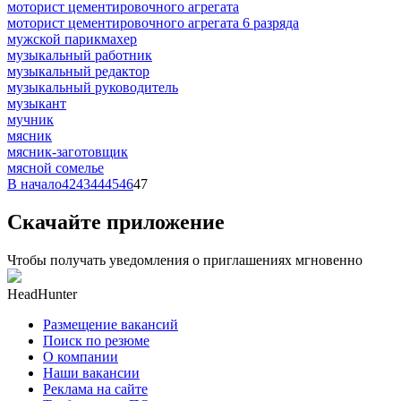
моторист цементировочного агрегата
моторист цементировочного агрегата 6 разряда
мужской парикмахер
музыкальный работник
музыкальный редактор
музыкальный руководитель
музыкант
мучник
мясник
мясник-заготовщик
мясной сомелье
В начало
42
43
44
45
46
47
Скачайте приложение
Чтобы получать уведомления о приглашениях мгновенно
HeadHunter
Размещение вакансий
Поиск по резюме
О компании
Наши вакансии
Реклама на сайте