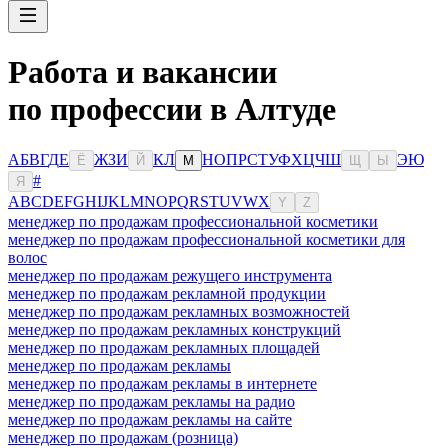
Работа и вакансии
по профессии в Алтуде
А
Б
В
Г
Д
Е
Ж
З
И
К
Л
Н
О
П
Р
С
Т
У
Ф
Х
Ц
Ч
Ш
Э
Ю
Ё
Й
М
Щ
Ы
#
Я
A
B
C
D
E
F
G
H
I
J
K
L
M
N
O
P
Q
R
S
T
U
V
W
X
Y
Z
менеджер по продажам профессиональной косметики
менеджер по продажам профессиональной косметики для
волос
менеджер по продажам режущего инструмента
менеджер по продажам рекламной продукции
менеджер по продажам рекламных возможностей
менеджер по продажам рекламных конструкций
менеджер по продажам рекламных площадей
менеджер по продажам рекламы
менеджер по продажам рекламы в интернете
менеджер по продажам рекламы на радио
менеджер по продажам рекламы на сайте
менеджер по продажам (розница)