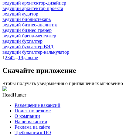
ведущий архитектор-дизайнер
ведущий архитектор проекта
ведущий аудитор
ведущий библиотекарь
ведущий бизнес-аналитик
ведущий бизнес-тренер
ведущий бренд-менеджер
ведущий бухгалтер
ведущий бухгалтер ВЭД
ведущий бухгалтер-калькулятор
1
2
3
4
5
...
19
дальше
Скачайте приложение
Чтобы получать уведомления о приглашениях мгновенно
HeadHunter
Размещение вакансий
Поиск по резюме
О компании
Наши вакансии
Реклама на сайте
Требования к ПО