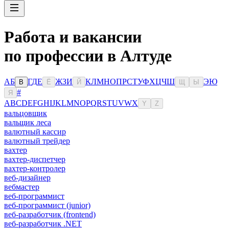
Работа и вакансии
по профессии в Алтуде
А
Б
Г
Д
Е
Ж
З
И
К
Л
М
Н
О
П
Р
С
Т
У
Ф
Х
Ц
Ч
Ш
Э
Ю
В
Ё
Й
Щ
Ы
#
Я
A
B
C
D
E
F
G
H
I
J
K
L
M
N
O
P
Q
R
S
T
U
V
W
X
Y
Z
вальцовщик
вальщик леса
валютный кассир
валютный трейдер
вахтер
вахтер-диспетчер
вахтер-контролер
веб-дизайнер
вебмастер
веб-программист
веб-программист (junior)
веб-разработчик (frontend)
веб-разработчик .NET