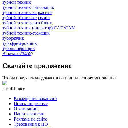
зубной техник
зубной техник-гипсовщик
зубной техник-каркасист
зубной техник-керамист
зубной техник-литейщик
зубной техник (оператор) CAD/CAM
зубной техник-съемщик
зуборезчик
зубофрезеровщик
зубошлифовщик
В начало
2
3
4
5
6
7
Скачайте приложение
Чтобы получать уведомления о приглашениях мгновенно
HeadHunter
Размещение вакансий
Поиск по резюме
О компании
Наши вакансии
Реклама на сайте
Требования к ПО