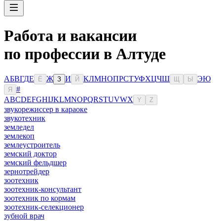
Работа и вакансии
по профессии в Алтуде
А
Б
В
Г
Д
Е
Ж
И
К
Л
М
Н
О
П
Р
С
Т
У
Ф
Х
Ц
Ч
Ш
Э
Ю
Ё
З
Й
Щ
Ы
#
Я
A
B
C
D
E
F
G
H
I
J
K
L
M
N
O
P
Q
R
S
T
U
V
W
X
Y
Z
звукорежиссер в караоке
звукотехник
земледел
землекоп
землеустроитель
земский доктор
земский фельдшер
зернотрейдер
зоотехник
зоотехник-консультант
зоотехник по кормам
зоотехник-селекционер
зубной врач