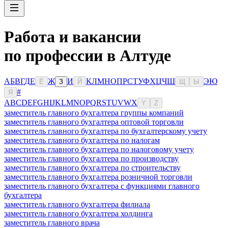
Работа и вакансии
по профессии в Алтуде
А
Б
В
Г
Д
Е
Ж
И
К
Л
М
Н
О
П
Р
С
Т
У
Ф
Х
Ц
Ч
Ш
Э
Ю
Ё
З
Й
Щ
Ы
#
Я
A
B
C
D
E
F
G
H
I
J
K
L
M
N
O
P
Q
R
S
T
U
V
W
X
Y
Z
заместитель главного бухгалтера группы компаний
заместитель главного бухгалтера оптовой торговли
заместитель главного бухгалтера по бухгалтерскому учету
заместитель главного бухгалтера по налогам
заместитель главного бухгалтера по налоговому учету
заместитель главного бухгалтера по производству
заместитель главного бухгалтера по строительству
заместитель главного бухгалтера розничной торговли
заместитель главного бухгалтера с функциями главного
бухгалтера
заместитель главного бухгалтера филиала
заместитель главного бухгалтера холдинга
заместитель главного врача