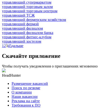
управляющий супермаркетом
управляющий торговым залом
управляющий торговым центром
управляющий ТСЖ
управляющий фермерским хозяйством
управляющий фермой
управляющий филиалом
управляющий филиалом банка
управляющий фитнес-клубом
управляющий хостелом
1
2
3
4
5
дальше
Скачайте приложение
Чтобы получать уведомления о приглашениях мгновенно
HeadHunter
Размещение вакансий
Поиск по резюме
О компании
Наши вакансии
Реклама на сайте
Требования к ПО