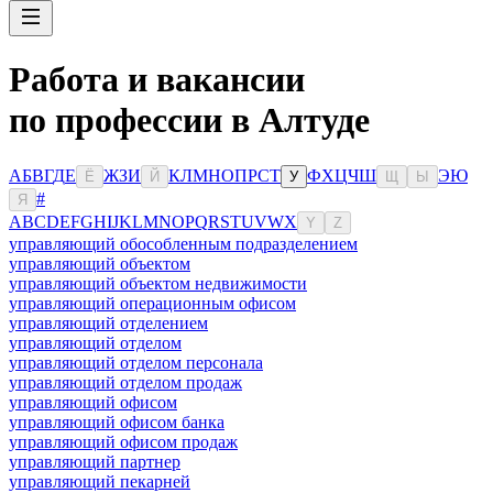
Работа и вакансии
по профессии в Алтуде
А
Б
В
Г
Д
Е
Ж
З
И
К
Л
М
Н
О
П
Р
С
Т
Ф
Х
Ц
Ч
Ш
Э
Ю
Ё
Й
У
Щ
Ы
#
Я
A
B
C
D
E
F
G
H
I
J
K
L
M
N
O
P
Q
R
S
T
U
V
W
X
Y
Z
управляющий обособленным подразделением
управляющий объектом
управляющий объектом недвижимости
управляющий операционным офисом
управляющий отделением
управляющий отделом
управляющий отделом персонала
управляющий отделом продаж
управляющий офисом
управляющий офисом банка
управляющий офисом продаж
управляющий партнер
управляющий пекарней