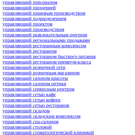
управляющий персоналом
управляющий пиццерией
управляющий пищевым производством
управляющий подразделением
управляющий проектом
управляющий производством
управляющий развлекательным центром
управляющий региональными продажами
управляющий ресторанным комплексом
управляющий рестораном
управляющий рестораном быстрого питания
управляющий рестораном премиум-класса
управляющий розничной сети
управляющий розничным магазином
управляющий салоном красоты
управляющий салоном оптики
управляющий сервисным центром
управляющий сетью кафе
управляющий сетью кофеен
управляющий сетью ресторанов
управляющий складом
управляющий складским комплексом
управляющий спа-салоном
управляющий столовой
управляющий стоматологической клиникой