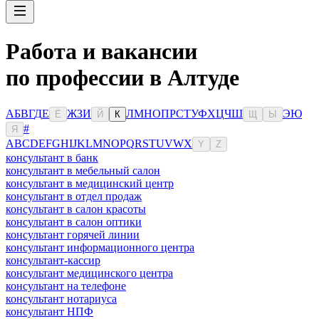
Работа и вакансии
по профессии в Алтуде
А
Б
В
Г
Д
Е
Ж
З
И
Л
М
Н
О
П
Р
С
Т
У
Ф
Х
Ц
Ч
Ш
Э
Ю
Ё
Й
К
Щ
Ы
#
Я
A
B
C
D
E
F
G
H
I
J
K
L
M
N
O
P
Q
R
S
T
U
V
W
X
Y
Z
консультант в банк
консультант в мебельный салон
консультант в медицинский центр
консультант в отдел продаж
консультант в салон красоты
консультант в салон оптики
консультант горячей линии
консультант информационного центра
консультант-кассир
консультант медицинского центра
консультант на телефоне
консультант нотариуса
консультант НПФ