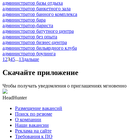
администратор базы отдыха
администратор банкетного зала
администратор банного комплекса
администратор бара
администратор-бариста
администратор батутного центра
администратор без опыта
администратор бизнес-центра
администратор бильярдного клуба
администратор боулинга
1
2
3
4
5
...
13
дальше
Скачайте приложение
Чтобы получать уведомления о приглашениях мгновенно
HeadHunter
Размещение вакансий
Поиск по резюме
О компании
Наши вакансии
Реклама на сайте
Требования к ПО