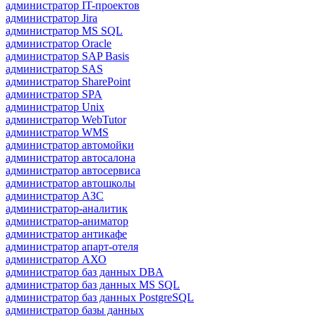
администратор IT-проектов
администратор Jira
администратор MS SQL
администратор Oracle
администратор SAP Basis
администратор SAS
администратор SharePoint
администратор SPA
администратор Unix
администратор WebTutor
администратор WMS
администратор автомойки
администратор автосалона
администратор автосервиса
администратор автошколы
администратор АЗС
администратор-аналитик
администратор-аниматор
администратор антикафе
администратор апарт-отеля
администратор АХО
администратор баз данных DBA
администратор баз данных MS SQL
администратор баз данных PostgreSQL
администратор базы данных