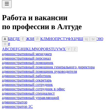
Работа и вакансии
по профессии в Алтуде
Б
В
Г
Д
Е
Ж
З
И
К
Л
М
Н
О
П
Р
С
Т
У
Ф
Х
Ц
Ч
Ш
Э
Ю
А
Ё
Й
Щ
Ы
#
Я
A
B
C
D
E
F
G
H
I
J
K
L
M
N
O
P
Q
R
S
T
U
V
W
X
Y
Z
административный менеджер
административный персонал
административный помощник
административный помощник генерального директора
административный помощник руководителя
административный работник
административный секретарь
административный сотрудник
административный сотрудник в офис
административный специалист
административный управляющий
администратор
администратор 1С