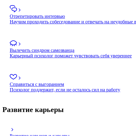
Отрепетировать интервью
Научим проходить собеседование и отвечать на неудобные
Вылечить синдром самозванца
Карьерный психолог поможет чувствовать себя увереннее
Справиться с выгоранием
Психолог поддержит, если не осталось сил на работу
Развитие карьеры
Развитие навыков и карьеры