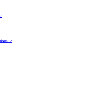
ре
 больше