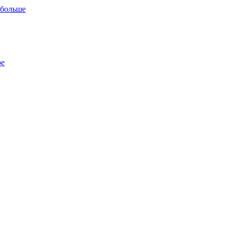
 больше
ре