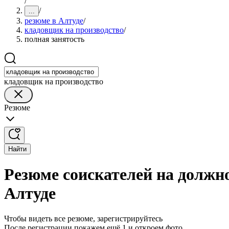
/
/
...
резюме в Алтуде
/
кладовщик на производство
/
полная занятость
кладовщик на производство
Резюме
Найти
Резюме соискателей на должно
Алтуде
Чтобы видеть все резюме, зарегистрируйтесь
После регистрации покажем ещё 1 и откроем фото