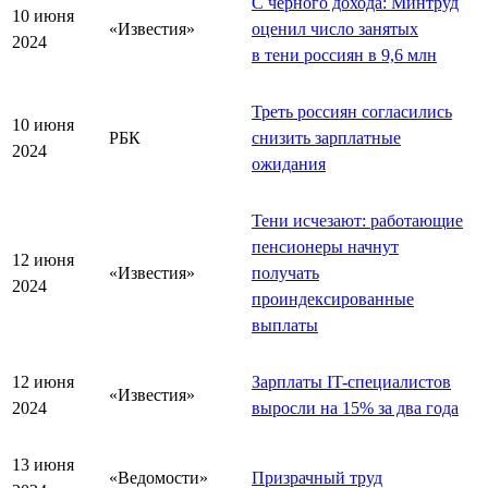
С чёрного дохода: Минтруд
10 июня
«Известия»
оценил число занятых
2024
в тени россиян в 9,6 млн
Треть россиян согласились
10 июня
РБК
снизить зарплатные
2024
ожидания
Тени исчезают: работающие
пенсионеры начнут
12 июня
«Известия»
получать
2024
проиндексированные
выплаты
12 июня
Зарплаты IT-специалистов
«Известия»
2024
выросли на 15% за два года
13 июня
«Ведомости»
Призрачный труд