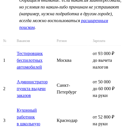
Обращаем внимание: если вакансия заинтересовала,
но условия по каким-либо причинам не устраивают
(например, нужна подработка в другом городе),
всегда можно воспользоваться
расширенным
поиском
.
№
Вакансия
Регион
Зарплата
Тестировщик
от 93 000 ₽
1
беспилотных
Москва
до вычета
автомобилей
налогов
Администратор
от 50 000
Санкт-
2
пункта выдачи
до 60 000 ₽
Петербург
заказов
на руки
Кухонный
работник
от 52 800 ₽
3
Краснодар
в школьную
на руки