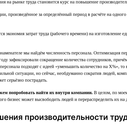
ия на рынке труда становится курс на повышение производител
ии, произведённое за определённый период в расчёте на одного
ся экономия затрат труда (рабочего времени) на изготовление 
наменателе мы найдём численность персонала. Оптимизация пе
году зафиксировали сокращение количества сотрудников, причё
 персонала подходят с идеей «уменьшить количество на Х%», то
бильной ситуации, но сейчас, необдуманно сократив людей, комп
ет серьёзно пострадать.
ожем попробовать найти их внутри компании.
В целом, по мое
 этого бизнес может высвободить людей и перераспределить их н
шения производительности тру