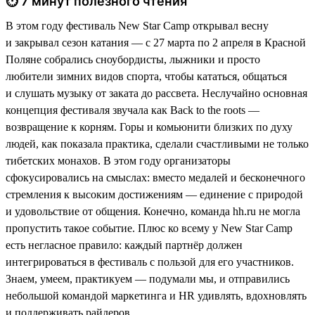
⏱ 7 минут полезного чтения
В этом году фестиваль New Star Camp открывал весну
и закрывал сезон катания — с 27 марта по 2 апреля в Красной
Поляне собрались сноубордисты, лыжники и просто
любители зимних видов спорта, чтобы кататься, общаться
и слушать музыку от заката до рассвета. Неслучайно основная
концепция фестиваля звучала как Back to the roots —
возвращение к корням. Горы и комьюнити близких по духу
людей, как показала практика, сделали счастливыми не только
тибетских монахов. В этом году организаторы
сфокусировались на смыслах: вместо медалей и бесконечного
стремления к высоким достижениям — единение с природой
и удовольствие от общения. Конечно, команда hh.ru не могла
пропустить такое событие. Плюс ко всему у New Star Camp
есть негласное правило: каждый партнёр должен
интегрироваться в фестиваль с пользой для его участников.
Знаем, умеем, практикуем — подумали мы, и отправились
небольшой командой маркетинга и HR удивлять, вдохновлять
и поддерживать райдеров.