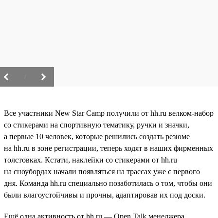
/
Все участники New Star Camp получили от hh.ru велком-набор
со стикерами на спортивную тематику, ручки и значки,
а первые 10 человек, которые решились создать резюме
на hh.ru в зоне регистрации, теперь ходят в наших фирменных
толстовках. Кстати, наклейки со стикерами от hh.ru
на сноубордах начали появляться на трассах уже с первого
дня. Команда hh.ru специально позаботилась о том, чтобы они
были влагоустойчивы и прочны, адаптировав их под доски.
Ещё одна активность от hh.ru — Open Talk менеджера