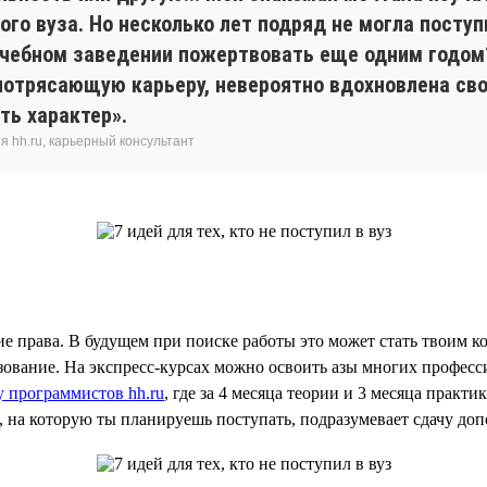
ого вуза. Но несколько лет подряд не могла посту
 учебном заведении пожертвовать еще одним годом? 
потрясающую карьеру, невероятно вдохновлена свое
ть характер».
 hh.ru, карьерный консультант
е права. В будущем при поиске работы это может стать твоим 
вание. На экспресс-курсах можно освоить азы многих профессий.
 программистов hh.ru
, где за 4 месяца теории и 3 месяца практ
, на которую ты планируешь поступать, подразумевает сдачу д