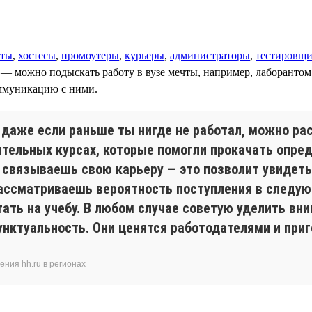
ты
,
хостесы
,
промоутеры
,
курьеры
,
администраторы
,
тестировщ
т — можно подыскать работу в вузе мечты, например, лаборанто
оммуникацию с ними.
, даже если раньше ты нигде не работал, можно ра
ительных курсах, которые помогли прокачать опре
ы связываешь свою карьеру — это позволит увидет
рассматриваешь вероятность поступления в следую
тать на учебу. В любом случае советую уделить вн
унктуальность. Они ценятся работодателями и приг
ния hh.ru в регионах