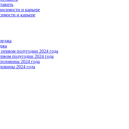
ставить
симости и карьере
еджа
ервом полугодии 2024 года
ловины 2024 года