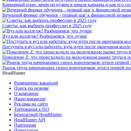
Карьерный план: зачем он нужен в начале карьеры и как его со
Вечерний формат обучения – первый шаг к финансовой незави
Советы: как выбрать профессию в 2025 году
Вуз или колледж? Разбираемся, что лучше
Поступать в вуз или работать: куда идти после окончания колл
Поколение Z: что происходило на молодежном рынке труда в п
Рынок труда начинающих синих воротничков: итоги первой по
HeadHunter
Размещение вакансий
Поиск по резюме
О компании
Наши вакансии
Реклама на сайте
Требования к ПО
Безопасный HeadHunter
HeadHunter API
Партнерам
Инвесторам