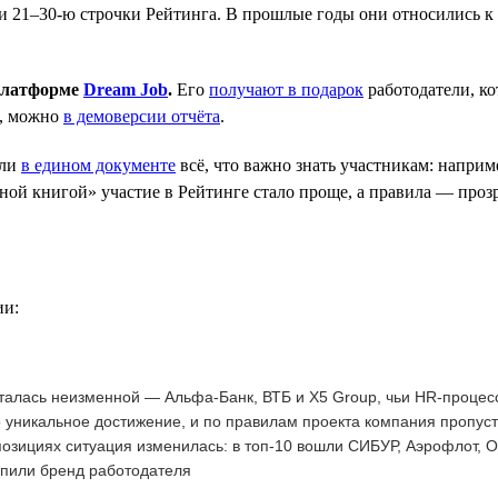
 21–30-ю строчки Рейтинга. В прошлые годы они относились к к
 платформе
Dream Job
.
Его
получают в подарок
работодатели, к
е, можно
в демоверсии отчёта
.
ли
в едином документе
всё, что важно знать участникам: наприм
ой книгой» участие в Рейтинге стало проще, а правила — прозр
ии:
талась неизменной — Альфа-Банк, ВТБ и X5 Group, чьи HR-процес
 уникальное достижение, и по правилам проекта компания пропус
озициях ситуация изменилась: в топ-10 вошли СИБУР, Аэрофлот, 
епили бренд работодателя